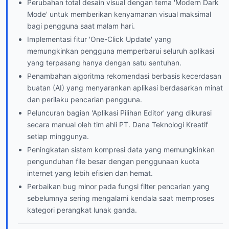
Perubahan total desain visual dengan tema 'Modern Dark
Mode' untuk memberikan kenyamanan visual maksimal
bagi pengguna saat malam hari.
Implementasi fitur 'One-Click Update' yang
memungkinkan pengguna memperbarui seluruh aplikasi
yang terpasang hanya dengan satu sentuhan.
Penambahan algoritma rekomendasi berbasis kecerdasan
buatan (AI) yang menyarankan aplikasi berdasarkan minat
dan perilaku pencarian pengguna.
Peluncuran bagian 'Aplikasi Pilihan Editor' yang dikurasi
secara manual oleh tim ahli PT. Dana Teknologi Kreatif
setiap minggunya.
Peningkatan sistem kompresi data yang memungkinkan
pengunduhan file besar dengan penggunaan kuota
internet yang lebih efisien dan hemat.
Perbaikan bug minor pada fungsi filter pencarian yang
sebelumnya sering mengalami kendala saat memproses
kategori perangkat lunak ganda.