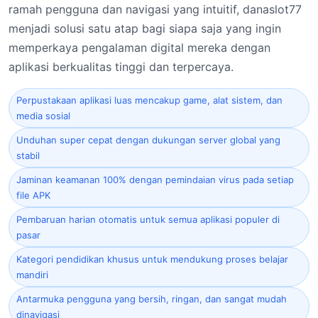
ramah pengguna dan navigasi yang intuitif, danaslot77
menjadi solusi satu atap bagi siapa saja yang ingin
memperkaya pengalaman digital mereka dengan
aplikasi berkualitas tinggi dan terpercaya.
Perpustakaan aplikasi luas mencakup game, alat sistem, dan
media sosial
Unduhan super cepat dengan dukungan server global yang
stabil
Jaminan keamanan 100% dengan pemindaian virus pada setiap
file APK
Pembaruan harian otomatis untuk semua aplikasi populer di
pasar
Kategori pendidikan khusus untuk mendukung proses belajar
mandiri
Antarmuka pengguna yang bersih, ringan, dan sangat mudah
dinavigasi