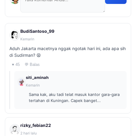
BudiSantoso_99
Kemarin
Aduh Jakarta macetnya nggak ngotak hari ini, ada apa sih
di Sudirman? 😫
♥ 45
💬 Balas
siti_aminah
Kemarin
Sama kak, aku tadi telat masuk kantor gara-gara
tertahan di Kuningan. Capek banget...
rizky_febian22
2 hari lalu