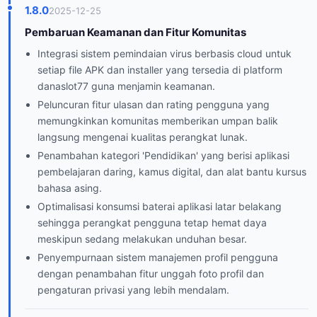
1.8.0
2025-12-25
Pembaruan Keamanan dan Fitur Komunitas
Integrasi sistem pemindaian virus berbasis cloud untuk
setiap file APK dan installer yang tersedia di platform
danaslot77 guna menjamin keamanan.
Peluncuran fitur ulasan dan rating pengguna yang
memungkinkan komunitas memberikan umpan balik
langsung mengenai kualitas perangkat lunak.
Penambahan kategori 'Pendidikan' yang berisi aplikasi
pembelajaran daring, kamus digital, dan alat bantu kursus
bahasa asing.
Optimalisasi konsumsi baterai aplikasi latar belakang
sehingga perangkat pengguna tetap hemat daya
meskipun sedang melakukan unduhan besar.
Penyempurnaan sistem manajemen profil pengguna
dengan penambahan fitur unggah foto profil dan
pengaturan privasi yang lebih mendalam.