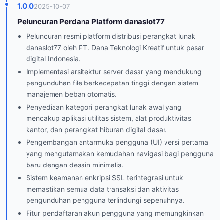
1.0.0
2025-10-07
Peluncuran Perdana Platform danaslot77
Peluncuran resmi platform distribusi perangkat lunak
danaslot77 oleh PT. Dana Teknologi Kreatif untuk pasar
digital Indonesia.
Implementasi arsitektur server dasar yang mendukung
pengunduhan file berkecepatan tinggi dengan sistem
manajemen beban otomatis.
Penyediaan kategori perangkat lunak awal yang
mencakup aplikasi utilitas sistem, alat produktivitas
kantor, dan perangkat hiburan digital dasar.
Pengembangan antarmuka pengguna (UI) versi pertama
yang mengutamakan kemudahan navigasi bagi pengguna
baru dengan desain minimalis.
Sistem keamanan enkripsi SSL terintegrasi untuk
memastikan semua data transaksi dan aktivitas
pengunduhan pengguna terlindungi sepenuhnya.
Fitur pendaftaran akun pengguna yang memungkinkan