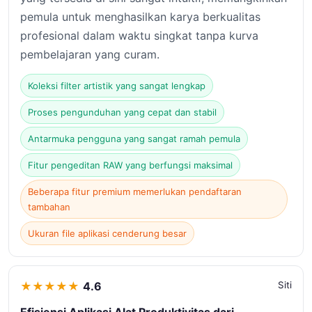
pemula untuk menghasilkan karya berkualitas
profesional dalam waktu singkat tanpa kurva
pembelajaran yang curam.
Koleksi filter artistik yang sangat lengkap
Proses pengunduhan yang cepat dan stabil
Antarmuka pengguna yang sangat ramah pemula
Fitur pengeditan RAW yang berfungsi maksimal
Beberapa fitur premium memerlukan pendaftaran
tambahan
Ukuran file aplikasi cenderung besar
★
★
★
★
★
4.6
Siti