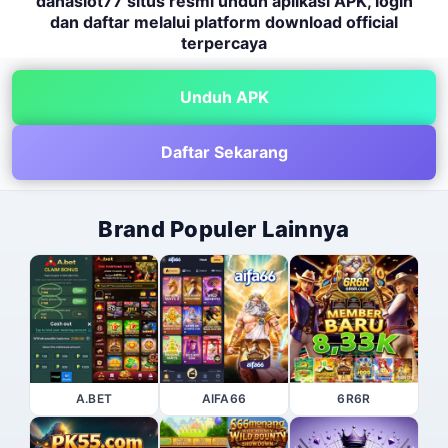
danaslot77 situs resmi unduh aplikasi APK, login
dan daftar melalui platform download official
terpercaya
Unduh APK
Daftar Sekarang
Brand Populer Lainnya
A.BET
AIFA66
6R6R