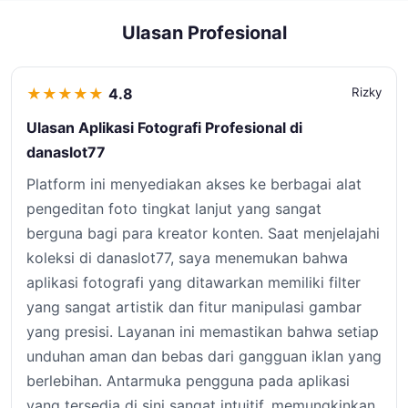
Ulasan Profesional
★
★
★
★
★
4.8
Rizky
Ulasan Aplikasi Fotografi Profesional di
danaslot77
Platform ini menyediakan akses ke berbagai alat
pengeditan foto tingkat lanjut yang sangat
berguna bagi para kreator konten. Saat menjelajahi
koleksi di danaslot77, saya menemukan bahwa
aplikasi fotografi yang ditawarkan memiliki filter
yang sangat artistik dan fitur manipulasi gambar
yang presisi. Layanan ini memastikan bahwa setiap
unduhan aman dan bebas dari gangguan iklan yang
berlebihan. Antarmuka pengguna pada aplikasi
yang tersedia di sini sangat intuitif, memungkinkan