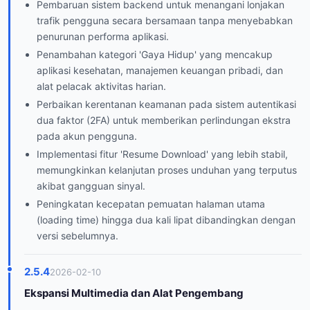
Pembaruan sistem backend untuk menangani lonjakan
trafik pengguna secara bersamaan tanpa menyebabkan
penurunan performa aplikasi.
Penambahan kategori 'Gaya Hidup' yang mencakup
aplikasi kesehatan, manajemen keuangan pribadi, dan
alat pelacak aktivitas harian.
Perbaikan kerentanan keamanan pada sistem autentikasi
dua faktor (2FA) untuk memberikan perlindungan ekstra
pada akun pengguna.
Implementasi fitur 'Resume Download' yang lebih stabil,
memungkinkan kelanjutan proses unduhan yang terputus
akibat gangguan sinyal.
Peningkatan kecepatan pemuatan halaman utama
(loading time) hingga dua kali lipat dibandingkan dengan
versi sebelumnya.
2.5.4
2026-02-10
Ekspansi Multimedia dan Alat Pengembang