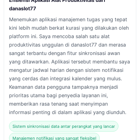
Efisiensi Aplikasi Alat Produktivitas dari
danaslot77
Menemukan aplikasi manajemen tugas yang tepat
kini lebih mudah berkat kurasi yang dilakukan oleh
platform ini. Saya mencoba salah satu alat
produktivitas unggulan di danaslot77 dan merasa
sangat terbantu dengan fitur sinkronisasi awan
yang ditawarkan. Aplikasi tersebut membantu saya
mengatur jadwal harian dengan sistem notifikasi
yang cerdas dan integrasi kalender yang mulus.
Keamanan data pengguna tampaknya menjadi
prioritas utama bagi penyedia layanan ini,
memberikan rasa tenang saat menyimpan
informasi penting di dalam aplikasi yang diunduh.
Sistem sinkronisasi data antar perangkat yang lancar
Manajemen notifikasi yang sangat fleksibel