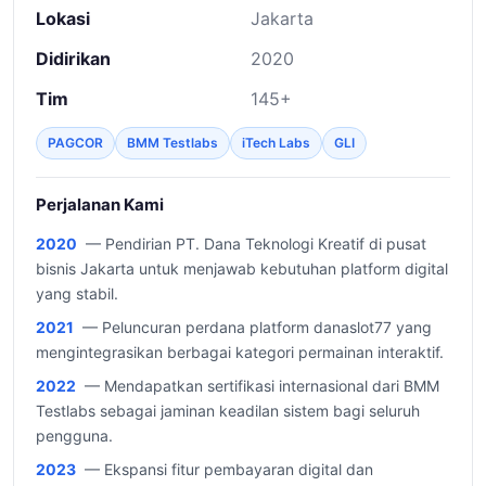
Lokasi
Jakarta
Didirikan
2020
Tim
145+
PAGCOR
BMM Testlabs
iTech Labs
GLI
Perjalanan Kami
2020
— Pendirian PT. Dana Teknologi Kreatif di pusat
bisnis Jakarta untuk menjawab kebutuhan platform digital
yang stabil.
2021
— Peluncuran perdana platform danaslot77 yang
mengintegrasikan berbagai kategori permainan interaktif.
2022
— Mendapatkan sertifikasi internasional dari BMM
Testlabs sebagai jaminan keadilan sistem bagi seluruh
pengguna.
2023
— Ekspansi fitur pembayaran digital dan