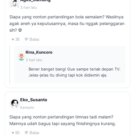
3 hari lalu
Siapa yang nonton pertandingan bola semalam? Wasitnya
agak aneh ya keputusannya, masa itu nggak pelanggaran
sih? 💀
♥ 36
💬 Balas
Rina_Kuncoro
3 hari lalu
Bener banget bang! Gue sampe teriak depan TV.
Jelas-jelas itu diving tapi kok didiemin aja.
Eko_Susanto
Kemarin
Siapa yang nonton pertandingan timnas tadi malam?
Mainnya udah bagus tapi sayang finishingnya kurang.
♥ 65
💬 Balas