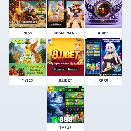
666MENANG
IDX66
PK55
YY123
8JJBET
RPRR
TV888