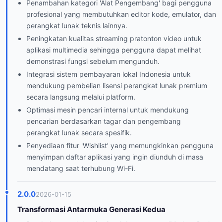
Penambahan kategori 'Alat Pengembang' bagi pengguna
profesional yang membutuhkan editor kode, emulator, dan
perangkat lunak teknis lainnya.
Peningkatan kualitas streaming pratonton video untuk
aplikasi multimedia sehingga pengguna dapat melihat
demonstrasi fungsi sebelum mengunduh.
Integrasi sistem pembayaran lokal Indonesia untuk
mendukung pembelian lisensi perangkat lunak premium
secara langsung melalui platform.
Optimasi mesin pencari internal untuk mendukung
pencarian berdasarkan tagar dan pengembang
perangkat lunak secara spesifik.
Penyediaan fitur 'Wishlist' yang memungkinkan pengguna
menyimpan daftar aplikasi yang ingin diunduh di masa
mendatang saat terhubung Wi-Fi.
2.0.0
2026-01-15
Transformasi Antarmuka Generasi Kedua